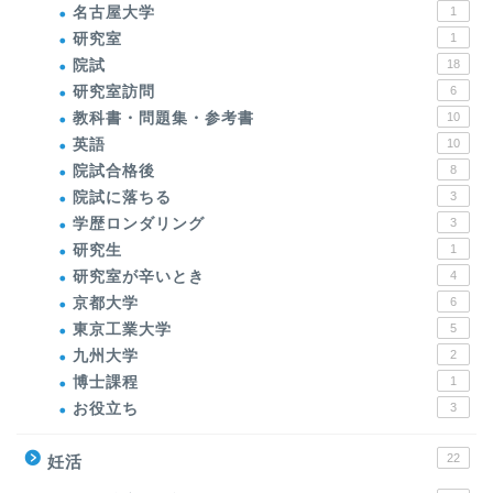
名古屋大学
1
研究室
1
院試
18
研究室訪問
6
教科書・問題集・参考書
10
英語
10
院試合格後
8
院試に落ちる
3
学歴ロンダリング
3
研究生
1
研究室が辛いとき
4
京都大学
6
東京工業大学
5
九州大学
2
博士課程
1
お役立ち
3
22
妊活