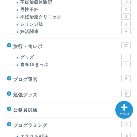
不妊治療体験記
12
男性不妊
2
不妊治療クリニック
2
ホーム
シリンジ法
3
妊活関連
4
大学院
22
旅行・食レポ
プログラミング
グッズ
1
青春18きっぷ
1
妊活
6
ブログ運営
2
勉強グッズ
2
公務員試験
MENU
15
プログラミング
エクセルVBA
10