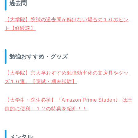
過去問
【大学院】院試の過去問が解けない場合の１０のヒン
ト【経験談】
勉強おすすめ・グッズ
【大学院】京大卒おすすめ勉強効率化の文房具やグッ
ズ１６選。【院試・期末試験】
【大学生・院生必須】「Amazon Prime Student」は圧
倒的に便利！１２の特典を紹介！！
メンタル