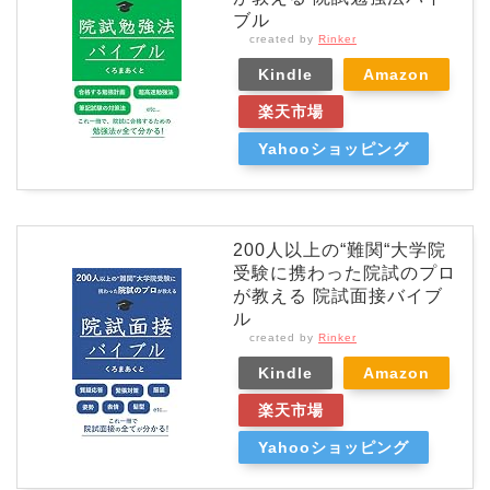
ブル
created by
Rinker
Kindle
Amazon
楽天市場
Yahooショッピング
200人以上の“難関“大学院
受験に携わった院試のプロ
が教える 院試面接バイブ
ル
created by
Rinker
Kindle
Amazon
楽天市場
Yahooショッピング