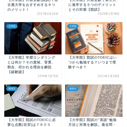
【大学院】外部受験(院試)で名
【大学院】外部受験で東工大
古屋大学をおすすめする６つ
に進学する５つのデメリット
のメリット！
とその対策【院試】
2021年4月26日
2020年2月18日
大学院
大学院
【大学院】学歴ロンダリング
【大学院】院試のTOEICはい
とは何か？その意味、背景、
つから勉強する？いつまで受
割合、叩かれる理由を解説
験すべき？
【経験談】
2019年7月15日
2021年2月28日
勉強法
勉強法
【大学院】院試のTOEICに必
【大学院】院試の"英語"勉強
要な点数(目安)は？６００
方法と対策を解説。過去問・