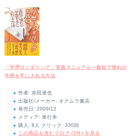
「学歴ロンダリング」実践マニュアル―最短で憧れの
学歴を手に入れる方法
作者:
赤田達也
出版社/メーカー:
オクムラ書店
発売日:
2009/12
メディア:
単行本
購入
: 8人
クリック
: 330回
この商品を含むブログ (3件) を見る