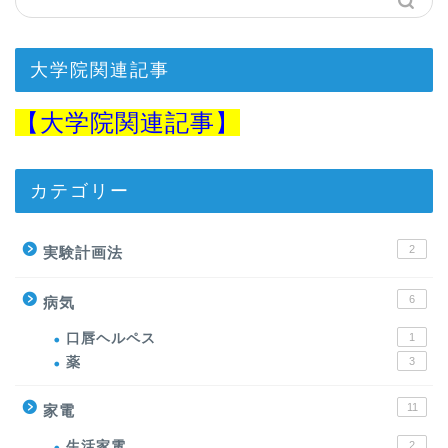
大学院関連記事
【
大学院関連記事】
カテゴリー
2
実験計画法
6
病気
口唇ヘルペス
1
薬
3
11
家電
生活家電
2