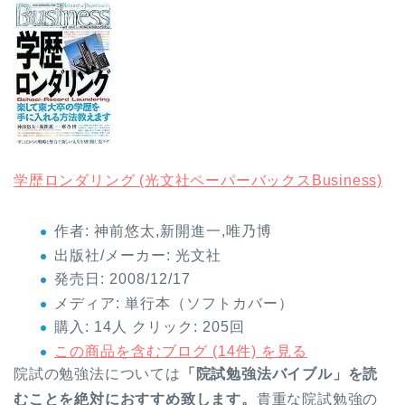
学歴ロンダリング (光文社ペーパーバックスBusiness)
作者:
神前悠太,新開進一,唯乃博
出版社/メーカー:
光文社
発売日:
2008/12/17
メディア:
単行本（ソフトカバー）
購入
: 14人
クリック
: 205回
この商品を含むブログ (14件) を見る
院試の勉強法については
「院試勉強法バイブル」を読
むことを絶対におすすめ致します。
貴重な院試勉強の