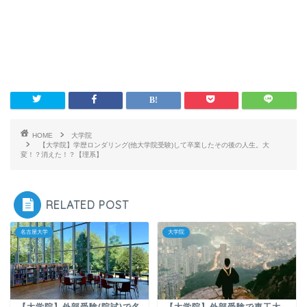
HOME
大学院
【大学院】学歴ロンダリング(他大学院受験)して卒業したその後の人生。大
変！？消えた！？【理系】
RELATED POST
名古屋大学
大学院