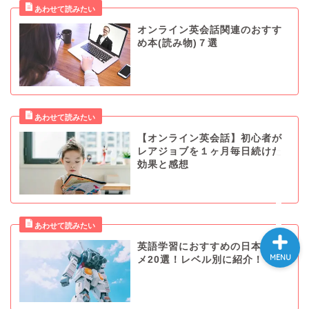
オンライン英会話関連のおすす
め本(読み物)７選
ホーム
大学院
プログラミング
【オンライン英会話】初心者が
レアジョブを１ヶ月毎日続けた
妊活
効果と感想
英語学習におすすめの日本アニ
MENU
メ20選！レベル別に紹介！