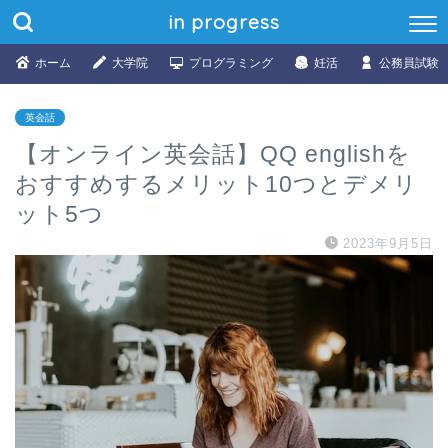
in progress
ホーム
大学院
プログラミング
妊活
公務員試験
英会話
【オンライン英会話】QQ englishを
おすすめするメリット10つとデメリ
ット5つ
2023年9月5日