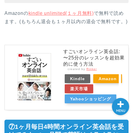
Amazonの
kindle unlimited(１ヶ月無料)
で無料で読め
ホーム
ます。(もちろん退会も１ヶ月以内の退会で無料です。)
大学院
すごいオンライン英会話:
プログラミング
〜25分のレッスンを超効果
的に使う方法
created by
Rinker
妊活
Kindle
Amazon
楽天市場
Yahooショッピング
MENU
⑦1ヶ月毎日4時間オンライン英会話を受