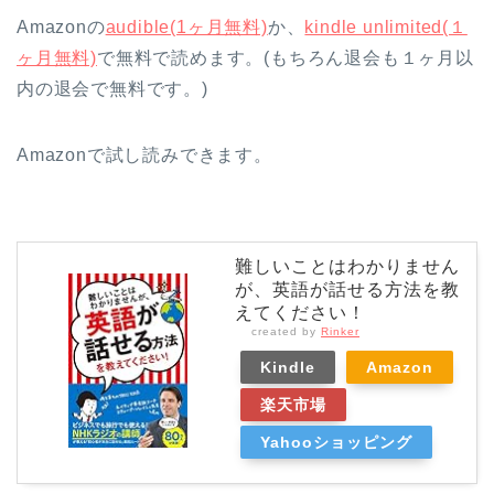
Amazonの
audible(1ヶ月無料)
か、
kindle unlimited(１
ヶ月無料)
で無料で読めます。(もちろん退会も１ヶ月以
内の退会で無料です。)
Amazonで試し読みできます。
難しいことはわかりません
が、英語が話せる方法を教
えてください！
created by
Rinker
Kindle
Amazon
楽天市場
Yahooショッピング