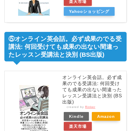
楽天市場
Yahooショッピング
⑤オンライン英会話。必ず成果のでる受
講法: 何回受けても成果の出ない間違っ
たレッスン受講法と決別 (BS出版)
オンライン英会話。必ず成
果のでる受講法: 何回受け
ても成果の出ない間違った
レッスン受講法と決別 (BS
出版)
created by
Rinker
Kindle
Amazon
楽天市場