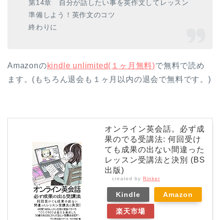
第14章 自分が話したい事を英作文してレッスン
準備しよう！英作文のコツ
終わりに
Amazonの
kindle unlimited(１ヶ月無料)
で無料で読め
ます。(もちろん退会も１ヶ月以内の退会で無料です。)
オンライン英会話。必ず成
果のでる受講法: 何回受け
ても成果の出ない間違った
レッスン受講法と決別 (BS
出版)
created by
Rinker
Kindle
Amazon
楽天市場