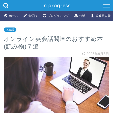
in progress
ホーム
大学院
プログラミング
妊活
公務員試験
英会話
オンライン英会話関連のおすすめ本
(読み物)７選
2023年9月5日