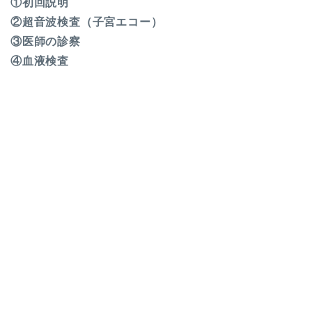
①初回説明
②超音波検査（子宮エコー）
③医師の診察
④血液検査