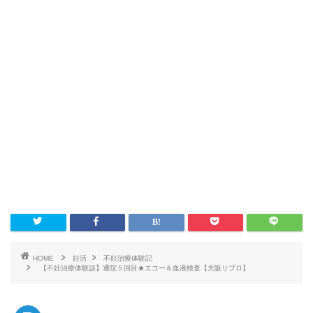
HOME
妊活
不妊治療体験記
【不妊治療体験談】通院５回目★エコー＆血液検査【大阪リプロ】