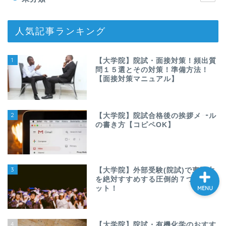
人気記事ランキング
ホーム
1
【大学院】院試・面接対策！頻出質
大学院
問１５選とその対策！準備方法！
【面接対策マニュアル】
プログラミング
2
【大学院】院試合格後の挨拶メール
妊活
の書き方【コピペOK】
3
【大学院】外部受験(院試)で東工大
を絶対すすめする圧倒的７つのメリ
ット！
MENU
4
【大学院】院試・有機化学のおすす