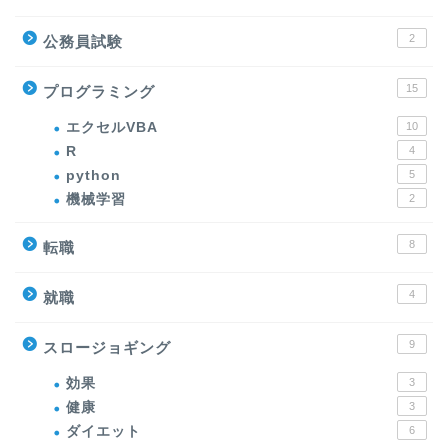
2
公務員試験
15
プログラミング
エクセルVBA
10
R
4
python
5
機械学習
2
8
転職
4
就職
9
スロージョギング
効果
3
健康
3
ダイエット
6