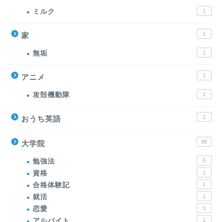
ミルク
1
1
家
無垢
1
1
アニメ
攻殻機動隊
1
1
おうち英語
88
大学院
勉強法
5
資格
1
合格体験記
1
就活
1
恋愛
3
アルバイト
1