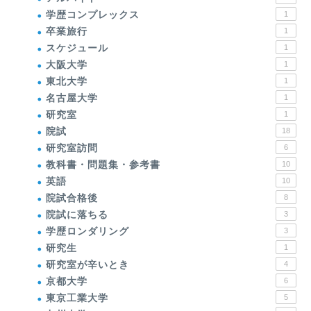
学歴コンプレックス
1
卒業旅行
1
スケジュール
1
大阪大学
1
東北大学
1
名古屋大学
1
研究室
1
院試
18
研究室訪問
6
教科書・問題集・参考書
10
英語
10
院試合格後
8
院試に落ちる
3
学歴ロンダリング
3
研究生
1
研究室が辛いとき
4
京都大学
6
東京工業大学
5