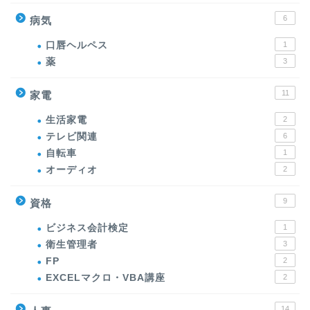
6
病気
口唇ヘルペス
1
薬
3
11
家電
生活家電
2
テレビ関連
6
自転車
1
オーディオ
2
9
資格
ビジネス会計検定
1
衛生管理者
3
FP
2
EXCELマクロ・VBA講座
2
14