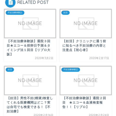
RELATED POST
不妊治療体験記
妊活
【不妊治療体験談】通院３回
【妊活】クリニックに通う前
目★エコー＆排卵日予測＆タ
に知るべき不妊治療の内容と
イミング法１回目【リプロ大
注意点【初心者】
阪】
2020年3月2日
2020年2月17日
妊活
不妊治療体験記
【妊活】男性不妊(精液)検査し
【不妊治療体験談】通院２回
てくれる医療機関はどこ？実
目 ★エコー＆血液検査報
は自宅でも検査できる！【不
告！！【リプロ】
妊治療】
2020年2月16日
2020年2月24日