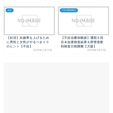
妊活
不妊治療体験記
【妊活】妊娠率を上げるため
【不妊治療体験談】通院６回
に男性と女性がやるべき１０
目★血液検査結果＆卵管造影
のヒント【不妊】
剤検査日程調整【大阪】
2020年2月11日
2020年3月15日