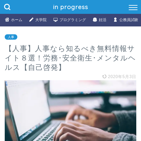
in progress
ホーム
大学院
プログラミング
妊活
公務員試験
人事
【人事】人事なら知るべき無料情報サ
イト８選！労務･安全衛生･メンタルヘ
ルス【自己啓発】
2020年5月3日