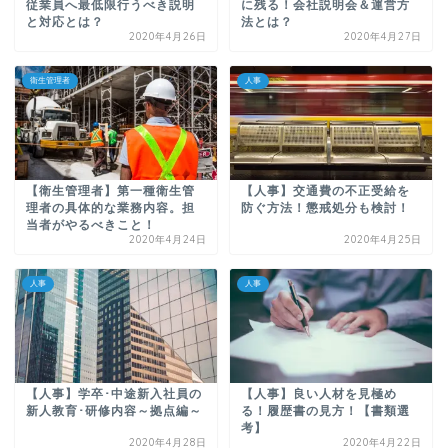
従業員へ最低限行うべき説明
に残る！会社説明会＆運営方
と対応とは？
法とは？
2020年4月26日
2020年4月27日
衛生管理者
人事
【衛生管理者】第一種衛生管
【人事】交通費の不正受給を
理者の具体的な業務内容。担
防ぐ方法！懲戒処分も検討！
当者がやるべきこと！
2020年4月24日
2020年4月25日
人事
人事
【人事】学卒･中途新入社員の
【人事】良い人材を見極め
新人教育･研修内容～拠点編～
る！履歴書の見方！【書類選
考】
2020年4月28日
2020年4月22日