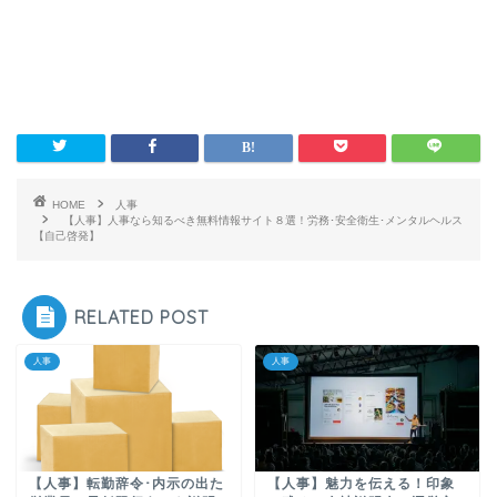
HOME
人事
【人事】人事なら知るべき無料情報サイト８選！労務･安全衛生･メンタルヘルス
【自己啓発】
RELATED POST
人事
人事
【人事】転勤辞令･内示の出た
【人事】魅力を伝える！印象