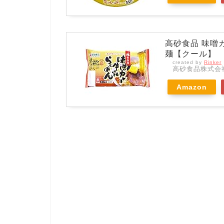
高砂食品 味噌
麺【クール】
created by
Rinker
高砂食品株式会
Amazon