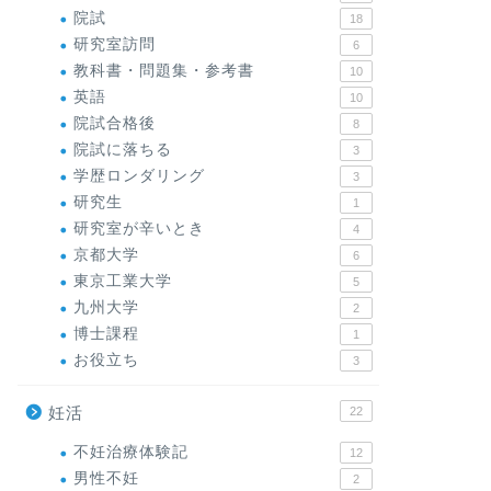
院試
18
研究室訪問
6
教科書・問題集・参考書
10
英語
10
院試合格後
8
院試に落ちる
3
学歴ロンダリング
3
研究生
1
研究室が辛いとき
4
京都大学
6
東京工業大学
5
九州大学
2
博士課程
1
お役立ち
3
妊活
22
不妊治療体験記
12
男性不妊
2