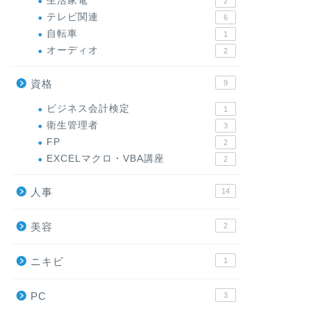
生活家電
2
テレビ関連
6
自転車
1
オーディオ
2
資格
9
ビジネス会計検定
1
衛生管理者
3
FP
2
EXCELマクロ・VBA講座
2
人事
14
美容
2
ニキビ
1
PC
3