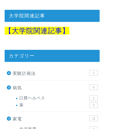
大学院関連記事
【
大学院関連記事】
カテゴリー
実験計画法
2
病気
6
口唇ヘルペス
1
薬
3
家電
11