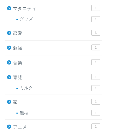
マタニティ
1
グッズ
1
恋愛
3
勉強
1
音楽
1
育児
1
ミルク
1
家
1
無垢
1
アニメ
1