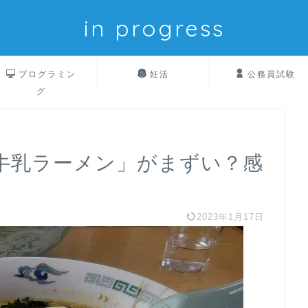
in progress
プログラミン
妊活
公務員試験
グ
牛乳ラーメン」がまずい？感
2023年1月17日