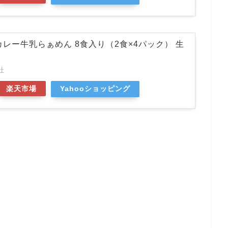
カレー牛乳らぁめん 8食入り（2食×4パック） 生
社
楽天市場
Yahooショッピング