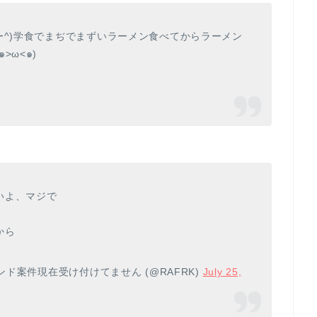
ー^)学食でまぢでまずいラーメン食べてからラーメン
>ω<๑)
いよ、マジで
から
ンド案件現在受け付けてません (@RAFRK)
July 25,