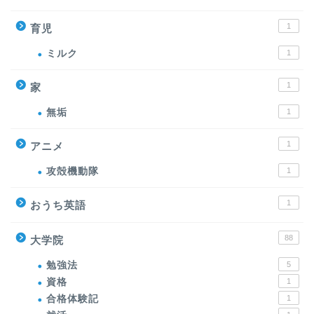
1
育児
ミルク
1
1
家
無垢
1
1
アニメ
攻殻機動隊
1
1
おうち英語
88
大学院
勉強法
5
資格
1
合格体験記
1