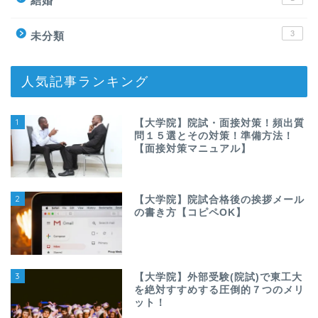
結婚
3
未分類
人気記事ランキング
1
【大学院】院試・面接対策！頻出質
問１５選とその対策！準備方法！
【面接対策マニュアル】
2
【大学院】院試合格後の挨拶メール
の書き方【コピペOK】
3
【大学院】外部受験(院試)で東工大
を絶対すすめする圧倒的７つのメリ
ホーム
ット！