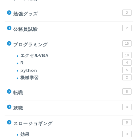
2
勉強グッズ
2
公務員試験
15
プログラミング
エクセルVBA
10
R
4
python
5
機械学習
2
8
転職
4
就職
9
スロージョギング
効果
3