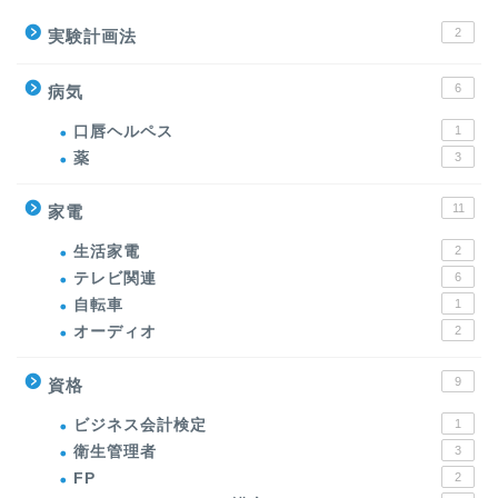
2
実験計画法
6
病気
口唇ヘルペス
1
薬
3
11
家電
生活家電
2
テレビ関連
6
自転車
1
オーディオ
2
9
資格
ビジネス会計検定
1
衛生管理者
3
FP
2