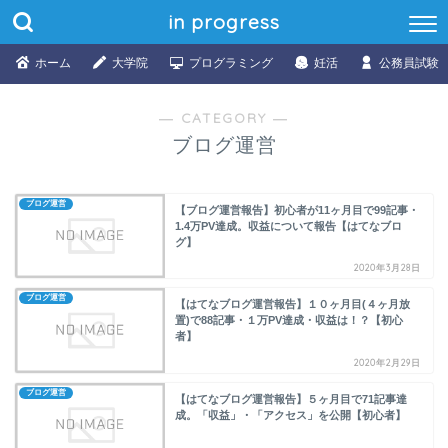
in progress
ホーム
大学院
プログラミング
妊活
公務員試験
― CATEGORY ―
ブログ運営
ブログ運営
【ブログ運営報告】初心者が11ヶ月目で99記事・
1.4万PV達成。収益について報告【はてなブロ
グ】
2020年3月28日
ブログ運営
【はてなブログ運営報告】１０ヶ月目(４ヶ月放
置)で88記事・１万PV達成・収益は！？【初心
者】
2020年2月29日
ブログ運営
【はてなブログ運営報告】５ヶ月目で71記事達
成。「収益」・「アクセス」を公開【初心者】